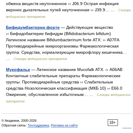
обмена веществ неуточненное ›› J06.9 Острая инфекция
верхних дыхательных путей неуточненная ›› J39.9… …
Словарь
медицинских препаратов
Бифидумбактерин форте
— Действующее вещество
›› Бифидобактерии бифидум (Bifidobacterium bifidum)
Латинское название Bifidumbacterinum forte АТХ: ›› A07FA
Противодиарейные микроорганизмы Фармакологическая
группа: Средства, нормализующие микрофлору кишечника…
…
Словарь медицинских препаратов
Мукофальк
— Латинское название Mucofalk АТХ: ›› A06AB
Контактные слабительные препараты Фармакологические
группы: Противодиарейные средства ›› Слабительные
средства Нозологическая классификация (МКБ 10) ›› E66.0
Ожирение, обусловленное избыточным… …
Словарь медицинских
препаратов
© Академик, 2000-2026
18+
Обратная связь:
Техподдержка
,
Реклама на сайте