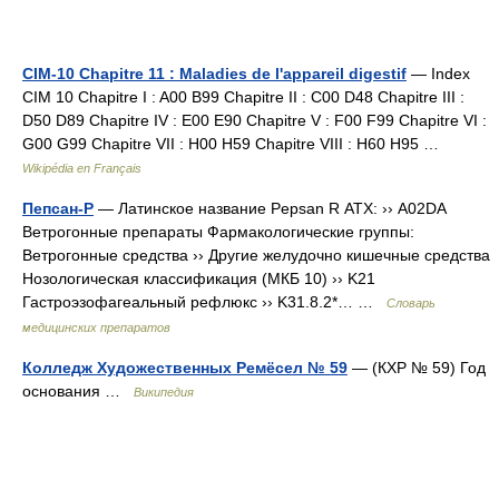
CIM-10 Chapitre 11 : Maladies de l'appareil digestif
— Index
CIM 10 Chapitre I : A00 B99 Chapitre II : C00 D48 Chapitre III :
D50 D89 Chapitre IV : E00 E90 Chapitre V : F00 F99 Chapitre VI :
G00 G99 Chapitre VII : H00 H59 Chapitre VIII : H60 H95 …
Wikipédia en Français
Пепсан-Р
— Латинское название Pepsan R АТХ: ›› A02DA
Ветрогонные препараты Фармакологические группы:
Ветрогонные средства ›› Другие желудочно кишечные средства
Нозологическая классификация (МКБ 10) ›› K21
Гастроэзофагеальный рефлюкс ›› K31.8.2*… …
Словарь
медицинских препаратов
Колледж Художественных Ремёсел № 59
— (КХР № 59) Год
основания …
Википедия