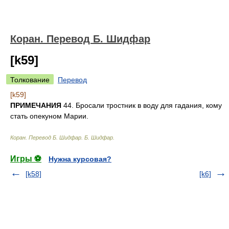
Коран. Перевод Б. Шидфар
[k59]
Толкование
Перевод
[k59]
ПРИМЕЧАНИЯ
44. Бросали тростник в воду для гадания, кому
стать опекуном Марии.
Коран. Перевод Б. Шидфар
.
Б. Шидфар
.
Игры ⚽
Нужна курсовая?
[k58]
[k6]